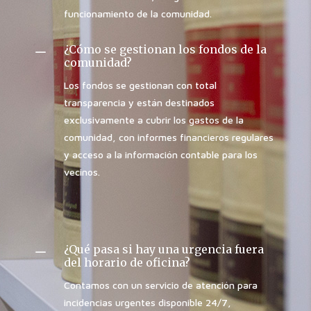
funcionamiento de la comunidad.
¿Cómo se gestionan los fondos de la
K
comunidad?
Los fondos se gestionan con total
transparencia y están destinados
exclusivamente a cubrir los gastos de la
comunidad, con informes financieros regulares
y acceso a la información contable para los
vecinos.
¿Qué pasa si hay una urgencia fuera
K
del horario de oficina?
Contamos con un servicio de atención para
incidencias urgentes disponible 24/7,