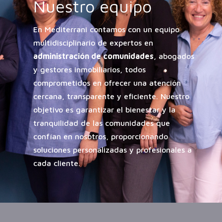
Nuestro equipo
En Mediterrani contamos con un equipo
multidisciplinario de expertos en
administración de comunidades
, abogados
y gestores inmobiliarios, todos
comprometidos en ofrecer una atención
cercana, transparente y eficiente. Nuestro
objetivo es garantizar el bienestar y la
tranquilidad de las comunidades que
confían en nosotros, proporcionando
soluciones personalizadas y profesionales a
cada cliente.